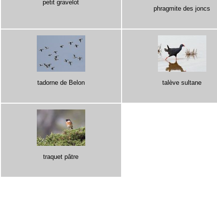
petit gravelot
phragmite des joncs
tadorne de Belon
talève sultane
traquet pâtre