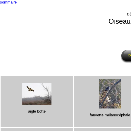
sommaire
d
Oiseau
aigle botté
fauvette mélanocéphale