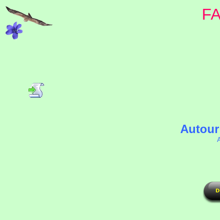
F
Autour
A