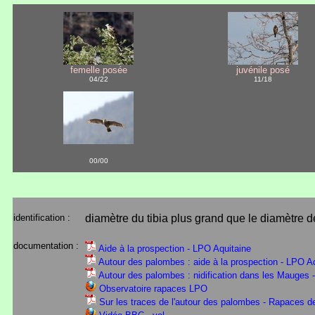
femelle posée
juvénile posé
04/22
11/18
00/00
identification :
diamètre du tibia plus grand que le diamètre de
documentation :
Aide à la prospection - LPO Aquitaine
Autour des palombes : aide à la prospection - LPO A
Autour des palombes : nidification dans les Mauges 
Observatoire rapaces LPO
Sur les traces de l'autour des palombes - Rapaces d