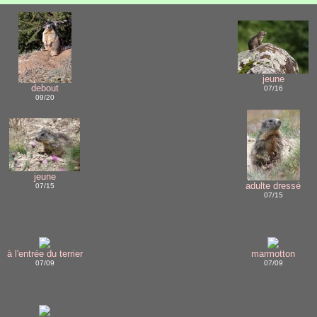
jeune
debout
07/16
09/20
jeune
adulte dressé
07/15
07/15
à l'entrée du terrier
marmotton
07/09
07/09