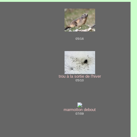
05/16
trou à la sortie de l'hiver
05/10
marmotton debout
07/09