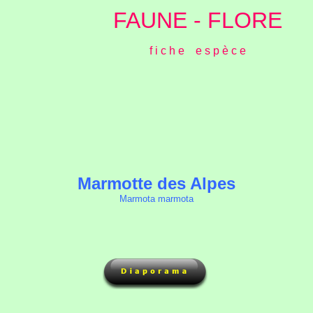
FAUNE - FLORE
f i c h e e s p è c e
Marmotte des Alpes
Marmota marmota