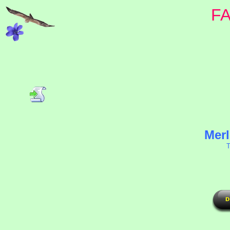
F
Merl
T