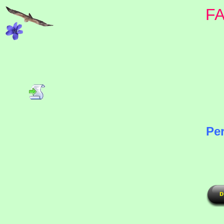
F
Per