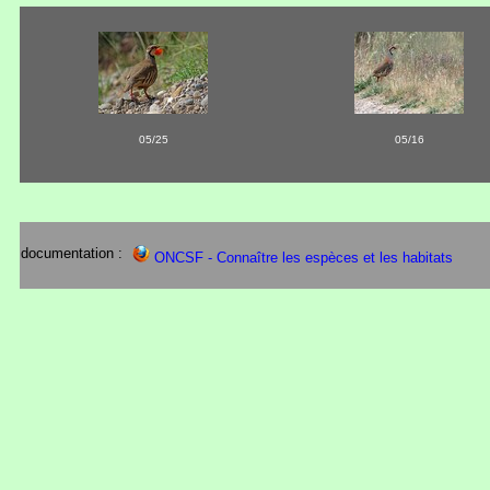
05/25
05/16
documentation :
ONCSF - Connaître les espèces et les habitats