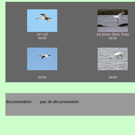
en vol
se pose dans l'eau
04/25
02/18
00/00
00/00
documentation :
pas de documentation