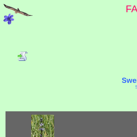
F
Swer
S