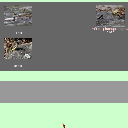
mâle - plumage nuptia
03/16
10/20
00/00