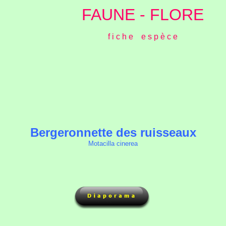
FAUNE - FLORE
f i c h e e s p è c e
Bergeronnette des ruisseaux
Motacilla cinerea