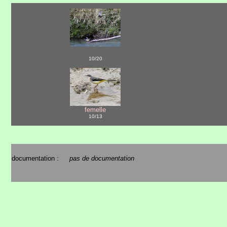
10/20
femelle
10/13
documentation :
pas de documentation