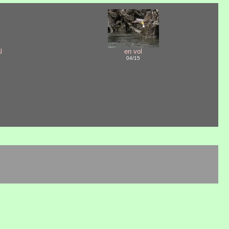
l
en vol
04/15