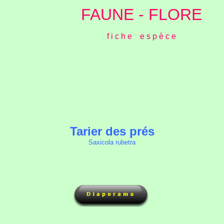
FAUNE - FLORE
f i c h e e s p è c e
Tarier des prés
Saxicola rubetra