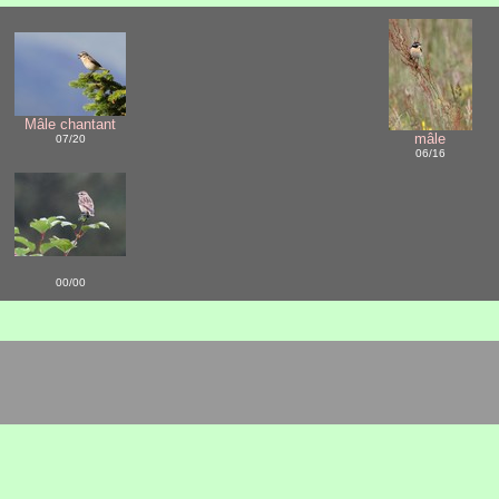
Mâle chantant
mâle
07/20
06/16
00/00