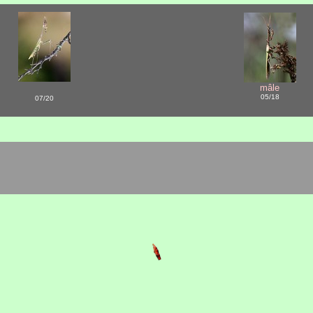
mâle
05/18
07/20