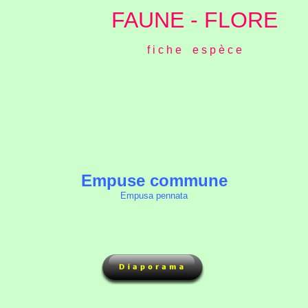
FAUNE - FLORE
f i c h e e s p è c e
Empuse commune
Empusa pennata