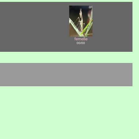
femelle
00/00