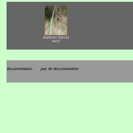
diablotin (larve)
04/22
documentation :
pas de documentation