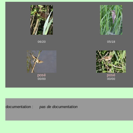
06/20
05/18
posé
posé
00/00
00/00
documentation :
pas de documentation