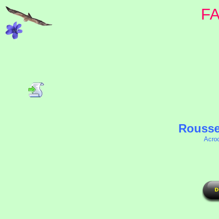
F
Rousser
Acro