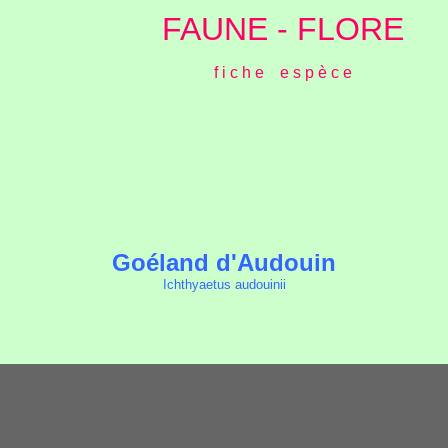
FAUNE - FLORE
f i c h e e s p è c e
Goéland d'Audouin
Ichthyaetus audouinii