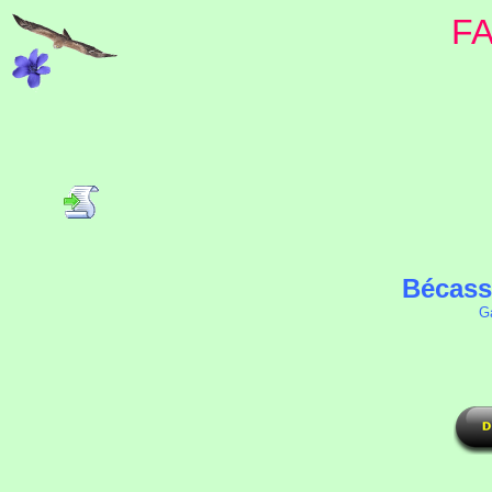
F
Bécass
Ga