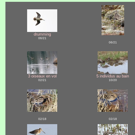
drumming
06/21
06/21
3 oiseaux en vol
5 individus au bain
02/21
10/20
02/18
02/18