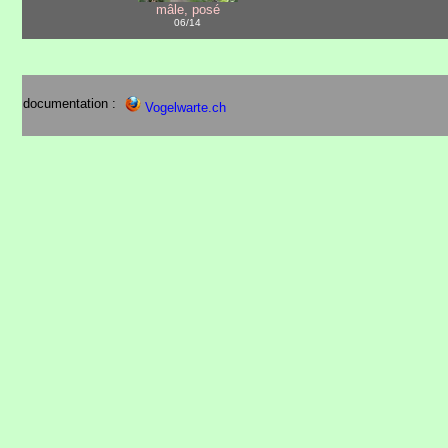
mâle, posé
06/14
documentation :
Vogelwarte.ch