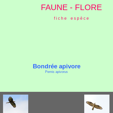
FAUNE - FLORE
f i c h e e s p è c e
Bondrée apivore
Pernis apivorus