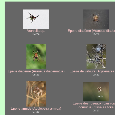
Araniella sp.
Epeire diadème (Araneus diade
04/24
05/23
Epeire diadème (Araneus diadematus)
Epeire de velours (Agalenatea 
08/21
05/21
Epeire des roseaux (Larinioi
cornutus), tisse sa toile
Epeire armide (Aculepeira armida)
08/17
07/20