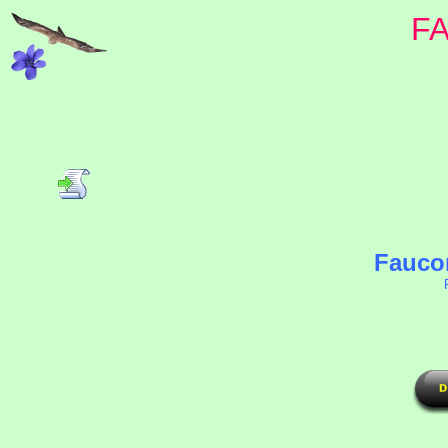
F
Faucon