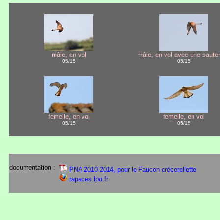
mâle, en vol
mâle, en vol avec une sauter
05/15
05/15
femelle, en vol
femelle, en vol
05/15
05/15
documentation :
PNA 2010-2014, pour le Faucon crécerellette
rapaces.lpo.fr