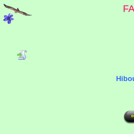
F
Hibo