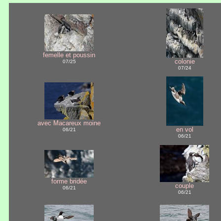
femelle et poussin
colonie
07/25
07/24
avec Macareux moine
en vol
06/21
06/21
forme bridée
couple
06/21
06/21