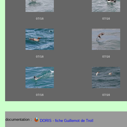
07/16
07/16
07/16
07/16
07/16
07/16
documentation :
DORIS - fiche Guillemot de Troïl