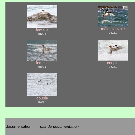
mâle s'envole
femelle
06/21
06/21
femelle
couple
06/21
06/21
couple
04/15
documentation :
pas de documentation