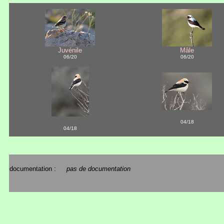
Juvénile
Mâle
06/20
06/20
04/18
04/18
documentation :
pas de documentation