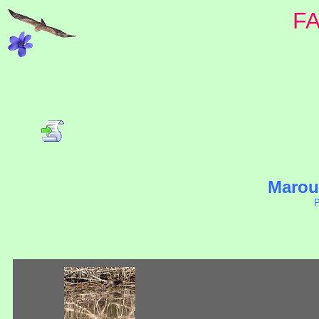
F
Marou
P