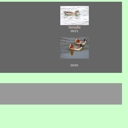
femelle
06/21
00/00