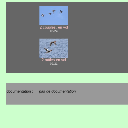
2 couples, en vol
05/24
2 mâles en vol
06/21
documentation :
pas de documentation