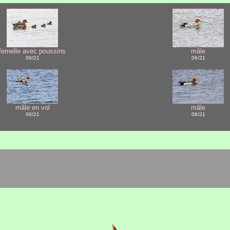
femelle avec poussins
mâle
06/21
06/21
mâle en vol
mâle
06/21
06/21