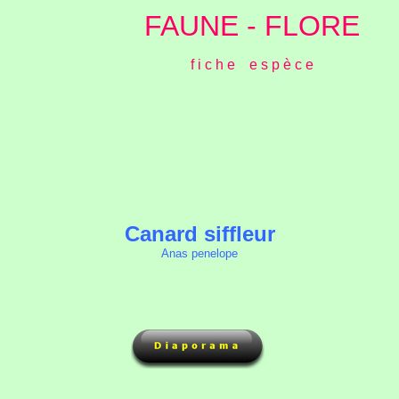
FAUNE - FLORE
f i c h e e s p è c e
Canard siffleur
Anas penelope