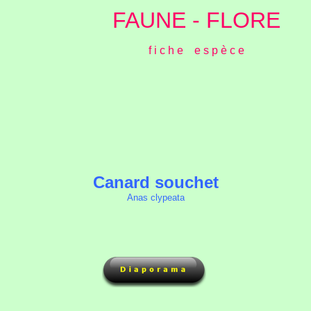
FAUNE - FLORE
f i c h e e s p è c e
Canard souchet
Anas clypeata