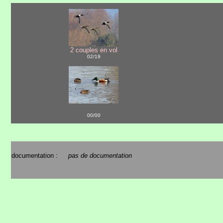
2 couples en vol
02/19
00/00
documentation :
pas de documentation