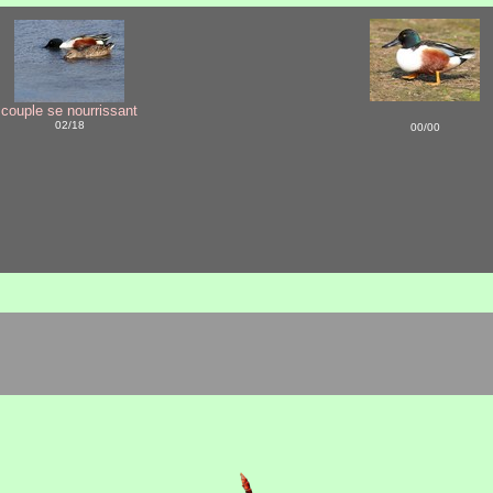
couple se nourrissant
02/18
00/00