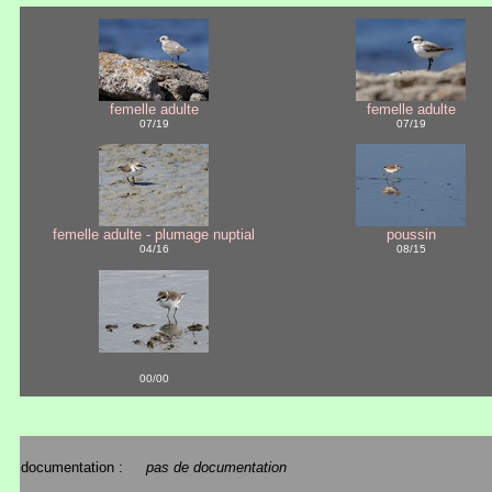
femelle adulte
femelle adulte
07/19
07/19
femelle adulte - plumage nuptial
poussin
04/16
08/15
00/00
documentation :
pas de documentation