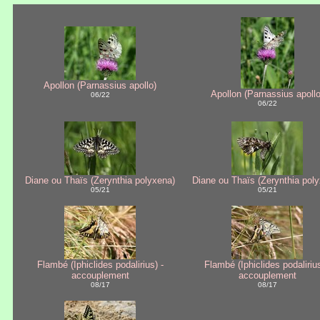
Apollon (Parnassius apollo)
Apollon (Parnassius apollo
06/22
06/22
Diane ou Thaïs (Zerynthia polyxena)
Diane ou Thaïs (Zerynthia pol
05/21
05/21
Flambé (Iphiclides podalirius) -
Flambé (Iphiclides podalirius
accouplement
accouplement
08/17
08/17