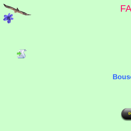
F
Bousc