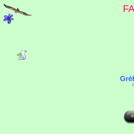
F
Grè
P