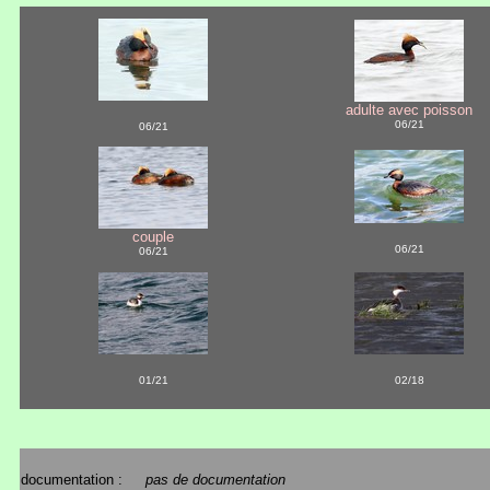
adulte avec poisson
06/21
06/21
couple
06/21
06/21
01/21
02/18
documentation :
pas de documentation