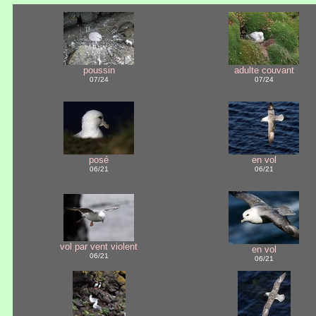
poussin
adulte couvant
07/24
07/24
posé
en vol
06/21
06/21
vol par vent violent
en vol
06/21
06/21