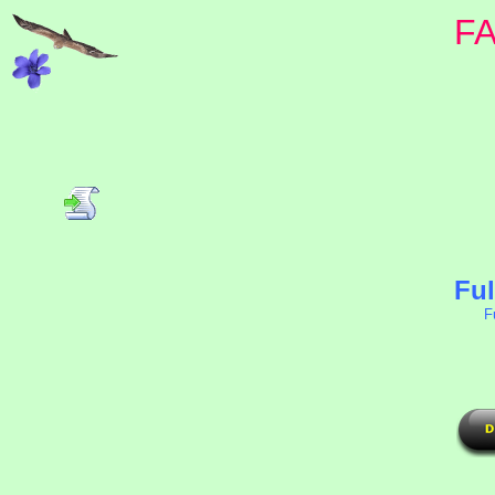
F
Ful
F