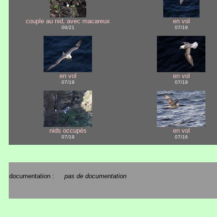
couple au nid, avec macareux
en vol
06/21
07/19
en vol
en vol
07/19
07/19
nids occupés
en vol
07/19
07/16
documentation :
pas de documentation