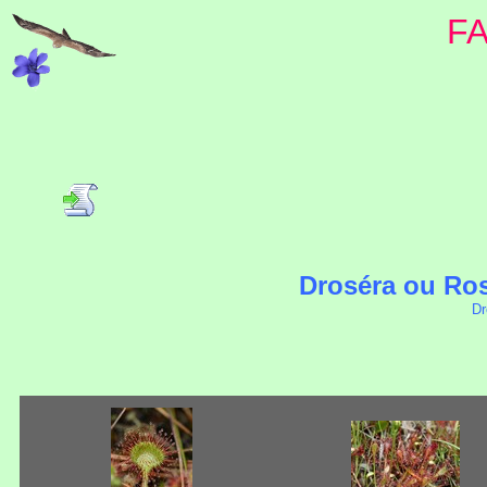
F
Droséra ou Ros
Dr