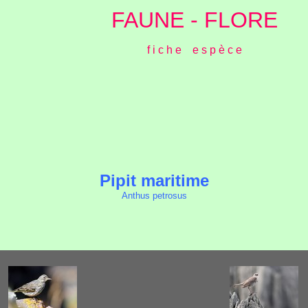
FAUNE - FLORE
f i c h e e s p è c e
Pipit maritime
Anthus petrosus