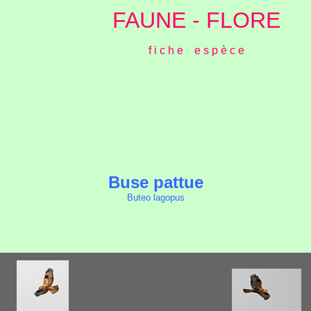
FAUNE - FLORE
f i c h e e s p è c e
Buse pattue
Buteo lagopus