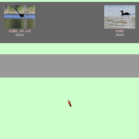
mâle, en vol
mâle
05/24
05/24