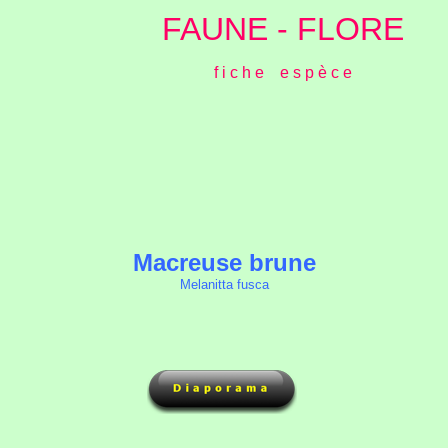
FAUNE - FLORE
f i c h e e s p è c e
Macreuse brune
Melanitta fusca