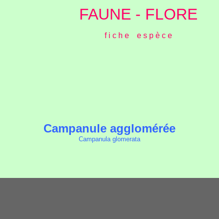
FAUNE - FLORE
f i c h e e s p è c e
Campanule agglomérée
Campanula glomerata