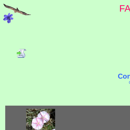
F
Con