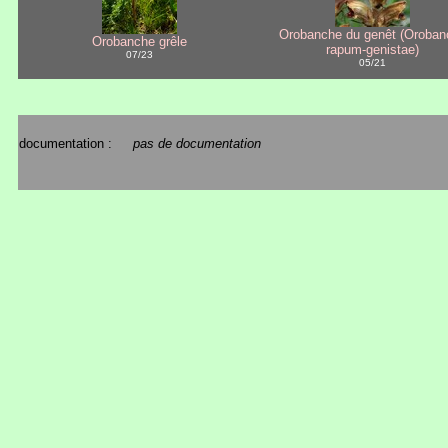
Orobanche du genêt (Oroban
Orobanche grêle
rapum-genistae)
07/23
05/21
documentation :
pas de documentation