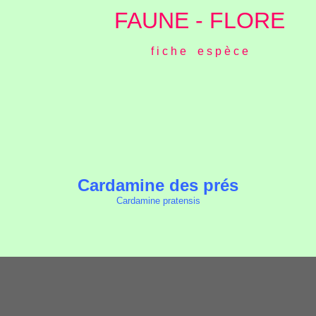
FAUNE - FLORE
f i c h e e s p è c e
Cardamine des prés
Cardamine pratensis