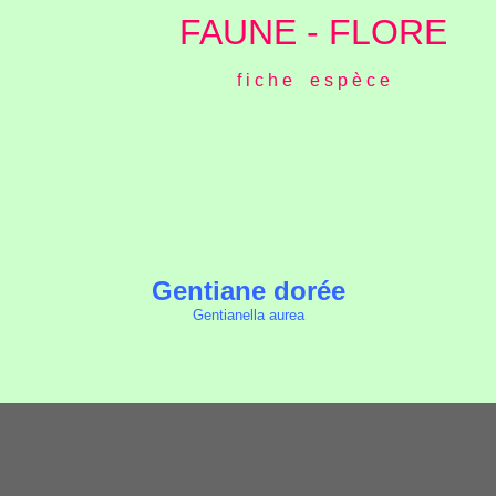
FAUNE - FLORE
f i c h e e s p è c e
Gentiane dorée
Gentianella aurea