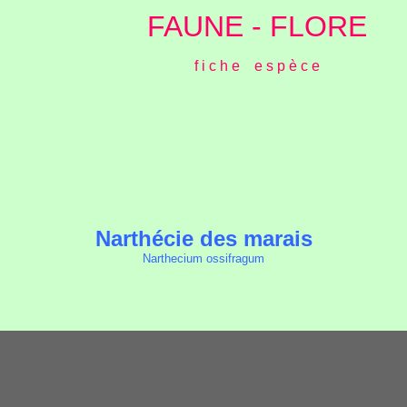
FAUNE - FLORE
f i c h e e s p è c e
Narthécie des marais
Narthecium ossifragum