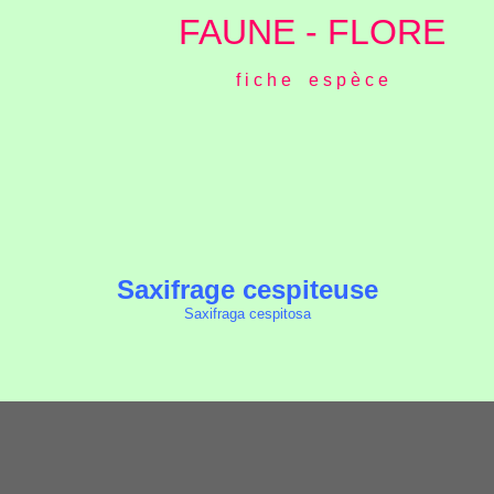
FAUNE - FLORE
f i c h e e s p è c e
Saxifrage cespiteuse
Saxifraga cespitosa