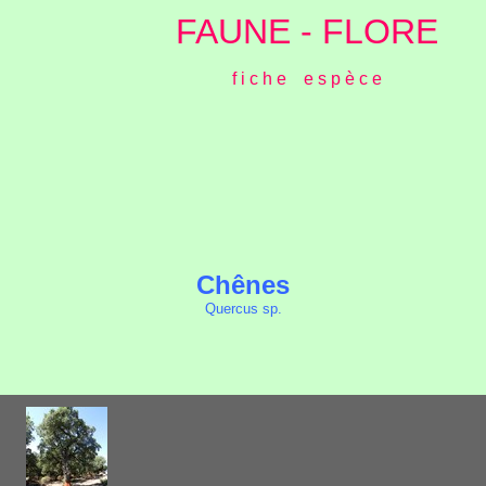
FAUNE - FLORE
f i c h e e s p è c e
Chênes
Quercus sp.