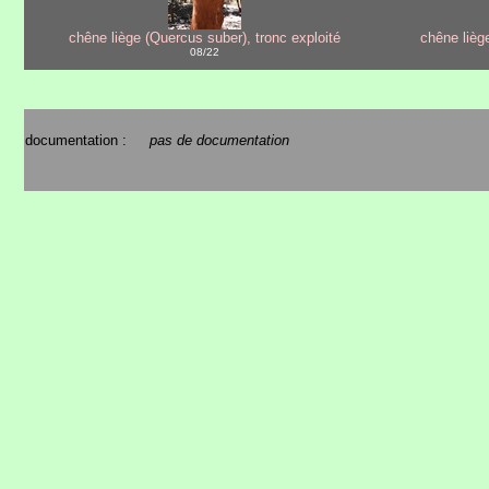
chêne liège (Quercus suber), tronc exploité
chêne lièg
08/22
documentation :
pas de documentation