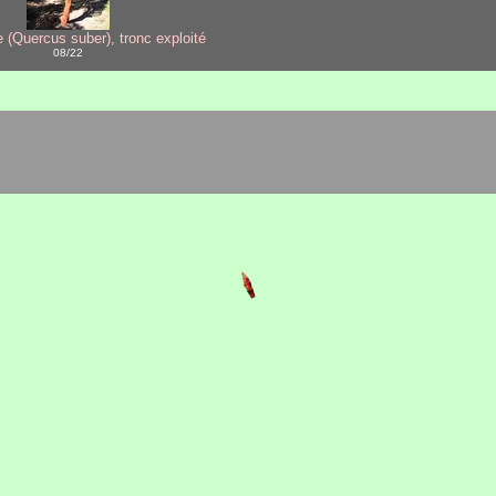
e (Quercus suber), tronc exploité
08/22