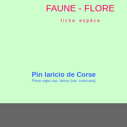
FAUNE - FLORE
f i c h e e s p è c e
Pin laricio de Corse
Pinus nigra ssp. laricio (var. corsicana)