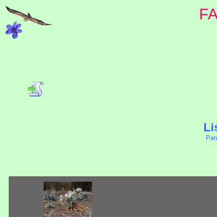
F
Li
Pan