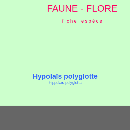
FAUNE - FLORE
f i c h e e s p è c e
Hypolaïs polyglotte
Hippolais polyglotta