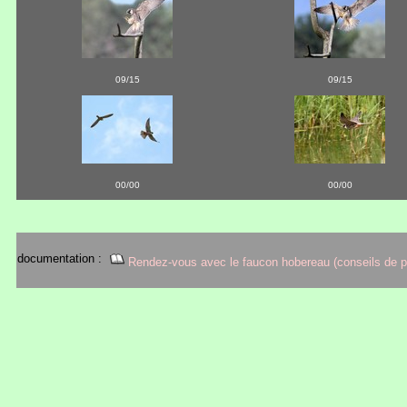
09/15
09/15
00/00
00/00
documentation :
Rendez-vous avec le faucon hobereau (conseils de p