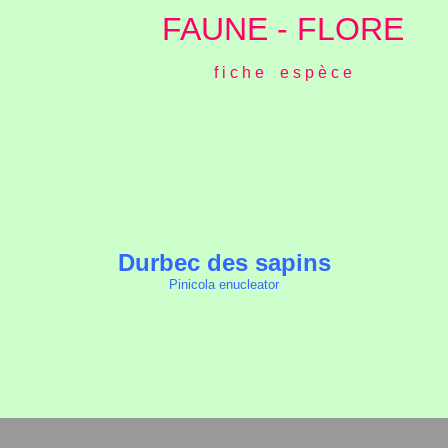
FAUNE - FLORE
f i c h e e s p è c e
Durbec des sapins
Pinicola enucleator