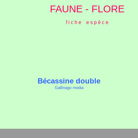
FAUNE - FLORE
f i c h e e s p è c e
Bécassine double
Gallinago media