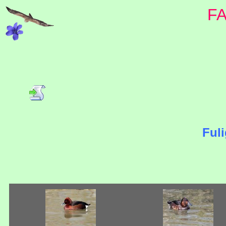
F
Ful