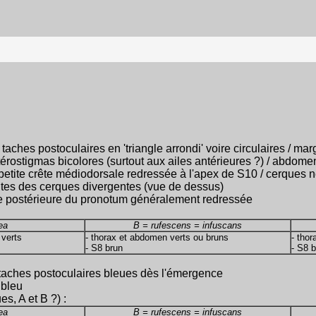
taches postoculaires en 'triangle arrondi' voire circulaires / m
/ ptérostigmas bicolores (surtout aux ailes antérieures ?) / abdo
/ petite crête médiodorsale redressée à l'apex de S10 / cerques 
intes des cerques divergentes (vue de dessus)
e postérieure du pronotum généralement redressée
ea
B = rufescens = infuscans
 verts
- thorax et abdomen verts ou bruns
- tho
- S8 brun
- S8 
/ taches postoculaires bleues dès l'émergence
 bleu
es, A et B ?) :
ea
B = rufescens = infuscans