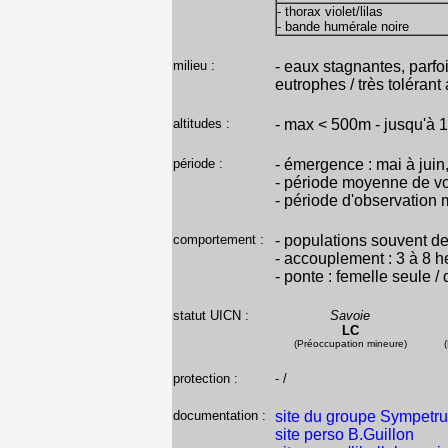
- thorax violet/lilas
- bande humérale noire
milieu :
- eaux stagnantes, parfo
eutrophes / très tolérant
altitudes :
- max < 500m - jusqu'à
période :
- émergence : mai à juin,
- période moyenne de vo
- période d'observation m
comportement :
- populations souvent de
- accouplement : 3 à 8 h
- ponte : femelle seule 
statut UICN :
Savoie
LC
(Préoccupation mineure)
protection :
- /
documentation :
site du groupe Sympetr
site perso B.Guillon