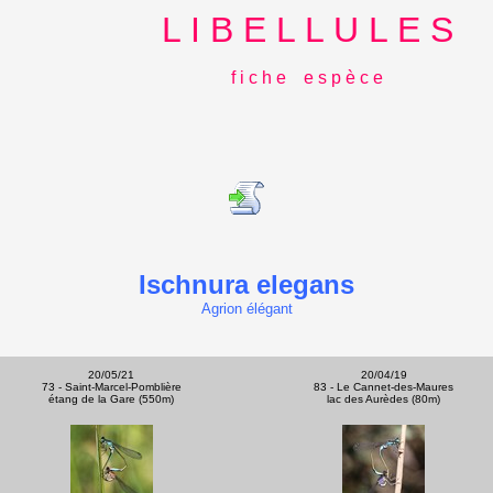
L I B E L L U L E S
f i c h e e s p è c e
Ischnura elegans
Agrion élégant
20/05/21
20/04/19
73 - Saint-Marcel-Pomblière
83 - Le Cannet-des-Maures
étang de la Gare (550m)
lac des Aurèdes (80m)