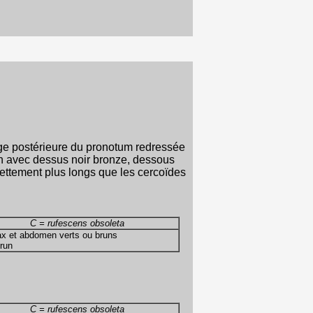
arge postérieure du pronotum redressée
men avec dessus noir bronze, dessous
nettement plus longs que les cercoïdes
C = rufescens obsoleta
rax et abdomen verts ou bruns
brun
C = rufescens obsoleta