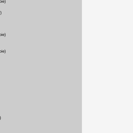
oie)
)
oie)
oie)
)