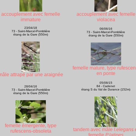
accouplement avec femelle
accouplement avec femelle
immature
violacea
23/04/18
06/06/16
73 - Saint-Marcel-Pomblière
73 - Saint-Marcel-Pomblière
étang de la Gare (550m)
étang de la Gare (550m)
femelle mature, type rufescen
en ponte
mâle attrapé par une araignée
05/08/15
84 - Cadenet
28/04/16
étang S du Val de Durance (152m)
73 - Saint-Marcel-Pomblière
étang de la Gare (550m)
femelle émergente, type
tandem avec mâle
I.elegans
e
rufescens-obsoleta
femelle
P.latipes