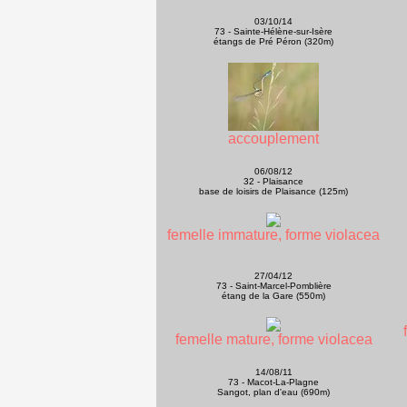
03/10/14
73 - Sainte-Hélène-sur-Isère
étangs de Pré Péron (320m)
accouplement
06/08/12
32 - Plaisance
base de loisirs de Plaisance (125m)
femelle immature, forme violacea
27/04/12
73 - Saint-Marcel-Pomblière
étang de la Gare (550m)
femelle mature, forme violacea
14/08/11
73 - Macot-La-Plagne
Sangot, plan d'eau (690m)