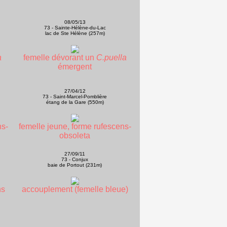
08/05/13
73 - Sainte-Hélène-du-Lac
lac de Ste Hélène (257m)
a
femelle dévorant un
C.puella
émergent
27/04/12
73 - Saint-Marcel-Pomblière
étang de la Gare (550m)
ns-
femelle jeune, forme rufescens-
obsoleta
27/09/11
73 - Conjux
baie de Portout (231m)
ns
accouplement (femelle bleue)