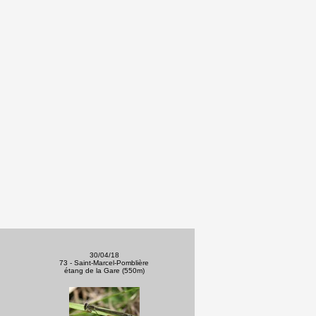
30/04/18
73 - Saint-Marcel-Pomblière
étang de la Gare (550m)