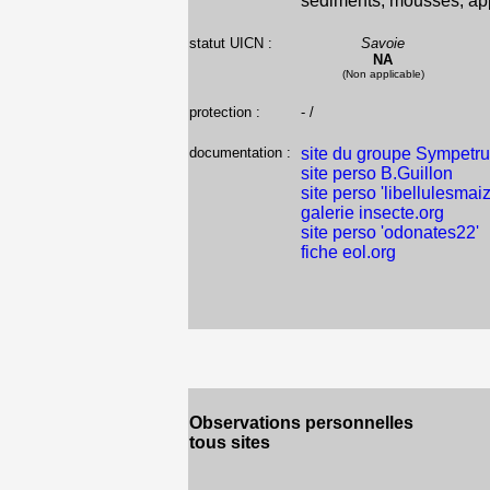
sédiments, mousses, app
statut UICN :
Savoie
NA
(Non applicable)
protection :
- /
documentation :
site du groupe Sympetr
site perso B.Guillon
site perso 'libellulesmaiz
galerie insecte.org
site perso 'odonates22'
fiche eol.org
Observations personnelles
tous sites