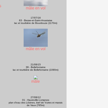
s
mâle en vol
17/07/16
63 - Besse-et-Saint-Anastaise
lac et tourbière de Bourdouze (1170m)
mâle en vol
21/08/15
39 - Bellefontaine
lac et tourbière de Bellefontaine (1090m)
mâle
27/08/12
01 - Hauteville-Lompnes
plan d'eau des Lésines, bief de Vuires et marais
de Vaux (765m)