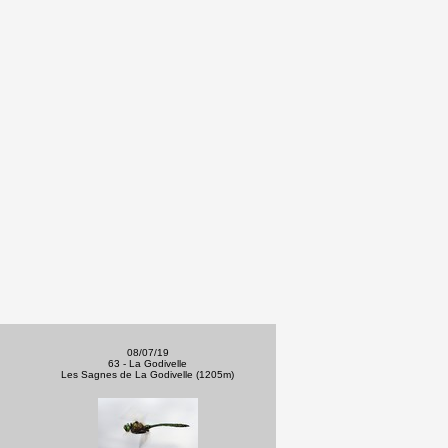
08/07/19
63 - La Godivelle
Les Sagnes de La Godivelle (1205m)