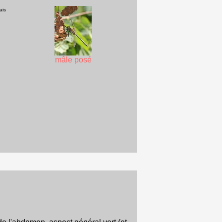
ais
mâle posé