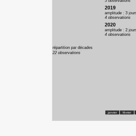
3 observations
2019
amplitude : 3 jour
4 observations
2020
amplitude : 2 jour
4 observations
répartition par décades
22 observations
janvier
février