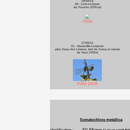
18/08/14
38 - Livet-et-Gavet
lac Fourchu (2051m)
mâle
27/08/12
01 - Hauteville-Lompnes
plan d'eau des Lésines, bief de Vuires et marais
de Vaux (765m)
mâle posé
Somatochlora metallica
identification :