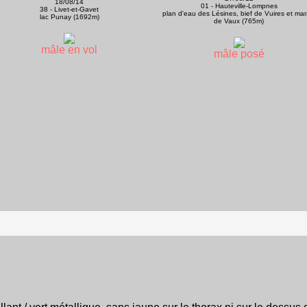
18/08/14
01 - Hauteville-Lompnes
38 - Livet-et-Gavet
plan d'eau des Lésines, bief de Vuires et mar
lac Punay (1692m)
de Vaux (765m)
mâle en vol
mâle posé