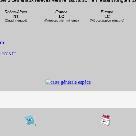
endices anaux relevés vers le haut à 90°, en restant longtemp
Rhône-Alpes
France
Europe
NT
LC
LC
(Quasi-menacé)
(Préoccupation mineure)
(Préoccupation mineure)
um
ieres.fr'