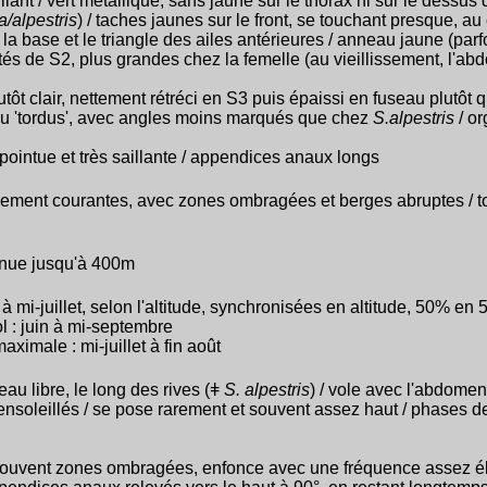
llant / vert métallique, sans jaune sur le thorax ni sur le dessus
a/alpestris
) / taches jaunes sur le front, se touchant presque, au
la base et le triangle des ailes antérieures / anneau jaune (par
tés de S2, plus grandes chez la femelle (au vieillissement, l'ab
utôt clair, nettement rétréci en S3 puis épaissi en fuseau plutô
eu 'tordus', avec angles moins marqués que chez
S.alpestris
/ or
 pointue et très saillante / appendices anaux longs
lement courantes, avec zones ombragées et berges abruptes / tou
nue jusqu'à 400m
à mi-juillet, selon l'altitude, synchronisées en altitude, 50% en 5
l : juin à mi-septembre
aximale : mi-juillet à fin août
au libre, le long des rives (ǂ
S. alpestris
) / vole avec l'abdomen
soleillés / se pose rarement et souvent assez haut / phases de
, souvent zones ombragées, enfonce avec une fréquence assez é