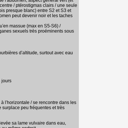
 de l'abdomen, aspect général vert (et
 centre / ptérostigmas clairs / une seule
fois presque blanc) entre S2 et S3 et
domen peut devenir noir et les taches
t qu'en massue (max en S5-S6) /
ganes sexuels très proéminents sous
rbières d'altitude, surtout avec eau
 jours
 à l'horizontale / se rencontre dans les
 surplace peu fréquentes et très
levée sa lame vulvaire dans eau,