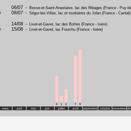
06/07 -
Besse-et-Saint-Anastaise, lac des Ribages (France - Puy-
s
08/07 -
Ségur-les-Villas, lac et tourbières du Jolan (France - Cantal)
14/08 -
Livet-et-Gavet, lac des Boîtes (France - Isère)
s
15/08 -
Livet-et-Gavet, lac Fourchu (France - Isère)
4
1
2
7
8
mars
avril
mai
juin
juillet
août
septembre
octobre
novembre
dé