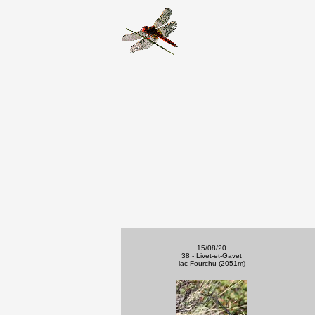
15/08/20
38 - Livet-et-Gavet
lac Fourchu (2051m)