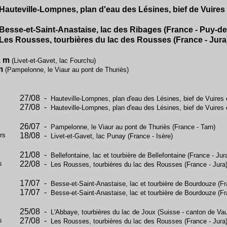
Hauteville-Lompnes, plan d'eau des Lésines, bief de Vuires 
Besse-et-Saint-Anastaise, lac des Ribages (France - Puy-d
Les Rousses, tourbières du lac des Rousses (France - Jura
1 m
(Livet-et-Gavet, lac Fourchu)
m
(Pampelonne, le Viaur au pont de Thuriès)
27/08 -
Hauteville-Lompnes, plan d'eau des Lésines, bief de Vuires 
27/08 -
Hauteville-Lompnes, plan d'eau des Lésines, bief de Vuires 
26/07 -
Pampelonne, le Viaur au pont de Thuriès (France - Tarn)
rs
18/08 -
Livet-et-Gavet, lac Punay (France - Isère)
21/08 -
Bellefontaine, lac et tourbière de Bellefontaine (France - Jur
s
22/08 -
Les Rousses, tourbières du lac des Rousses (France - Jura
17/07 -
Besse-et-Saint-Anastaise, lac et tourbière de Bourdouze (
17/07 -
Besse-et-Saint-Anastaise, lac et tourbière de Bourdouze (
25/08 -
L'Abbaye, tourbières du lac de Joux (Suisse - canton de Va
s
27/08 -
Les Rousses, tourbières du lac des Rousses (France - Jura