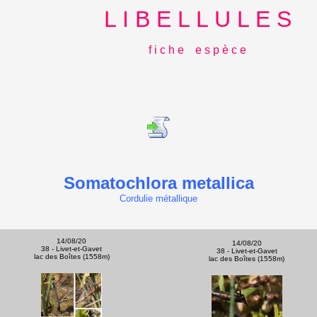
L I B E L L U L E S
f i c h e e s p è c e
Somatochlora metallica
Cordulie métallique
14/08/20
14/08/20
38 - Livet-et-Gavet
38 - Livet-et-Gavet
lac des Boîtes (1558m)
lac des Boîtes (1558m)