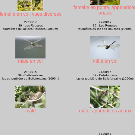
femelle en ponte, appendice
anaux
femelle en vol, vues diverses
27/08/17
27/08/17
39 - Les Rousses
39 - Les Rousses
tourbières du lac des Rousses (1060m)
tourbières du lac des Rousses (1060m)
mâle en vol
mâle en vol
21/08/15
21/08/15
39 - Bellefontaine
39 - Bellefontaine
lac et tourbière de Bellefontaine (1090m)
lac et tourbière de Bellefontaine (1090m)
mâle
mâle, appendices anaux
27/08/12