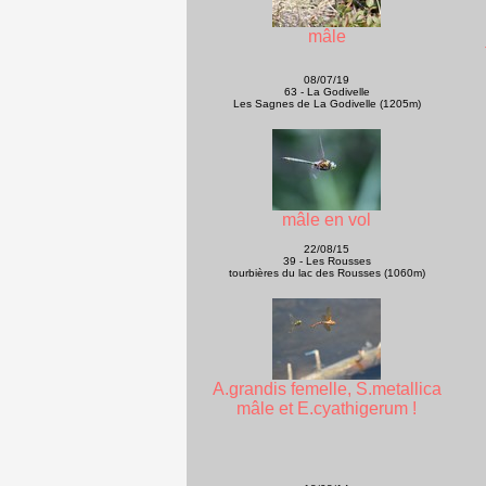
mâle
08/07/19
63 - La Godivelle
Les Sagnes de La Godivelle (1205m)
mâle en vol
22/08/15
39 - Les Rousses
tourbières du lac des Rousses (1060m)
A.grandis femelle, S.metallica
mâle et E.cyathigerum !