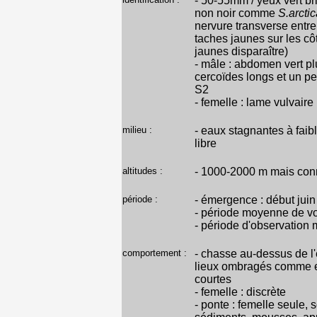
- 50-55mm / yeux vert bri
non noir comme
S.arctic
nervure transverse entre 
taches jaunes sur les cô
jaunes disparaître)
- mâle : abdomen vert pl
cercoïdes longs et un p
S2
- femelle : lame vulvaire
milieu :
- eaux stagnantes à faib
libre
altitudes :
- 1000-2000 m mais con
période :
- émergence : début juin 
- période moyenne de vo
- période d'observation m
comportement :
- chasse au-dessus de l'e
lieux ombragés comme en
courtes
- femelle : discrète
- ponte : femelle seule